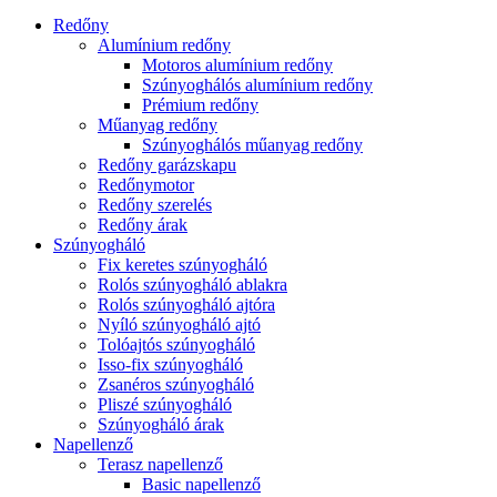
Redőny
Alumínium redőny
Motoros alumínium redőny
Szúnyoghálós alumínium redőny
Prémium redőny
Műanyag redőny
Szúnyoghálós műanyag redőny
Redőny garázskapu
Redőnymotor
Redőny szerelés
Redőny árak
Szúnyogháló
Fix keretes szúnyogháló
Rolós szúnyogháló ablakra
Rolós szúnyogháló ajtóra
Nyíló szúnyogháló ajtó
Tolóajtós szúnyogháló
Isso-fix szúnyogháló
Zsanéros szúnyogháló
Pliszé szúnyogháló
Szúnyogháló árak
Napellenző
Terasz napellenző
Basic napellenző