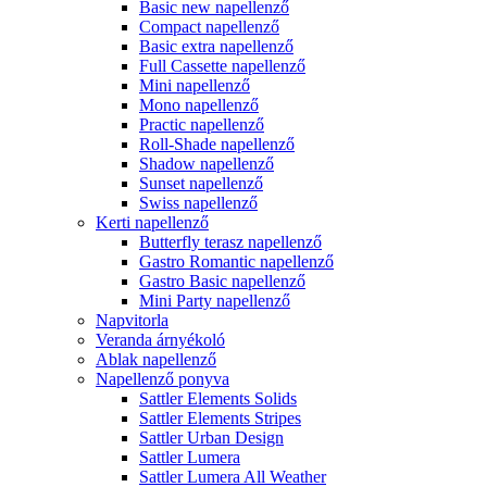
Basic new napellenző
Compact napellenző
Basic extra napellenző
Full Cassette napellenző
Mini napellenző
Mono napellenző
Practic napellenző
Roll-Shade napellenző
Shadow napellenző
Sunset napellenző
Swiss napellenző
Kerti napellenző
Butterfly terasz napellenző
Gastro Romantic napellenző
Gastro Basic napellenző
Mini Party napellenző
Napvitorla
Veranda árnyékoló
Ablak napellenző
Napellenző ponyva
Sattler Elements Solids
Sattler Elements Stripes
Sattler Urban Design
Sattler Lumera
Sattler Lumera All Weather