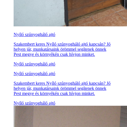
Nyíló szúnyogháló ajtó
Szakembert keres Nyíló szúnyogháló ajtó kapcsán? Jó
helyen jár, munkatársaink örömmel segítenek önnek
Pest megye és környékén csak hívjon minket.
Nyíló szúnyogháló ajtó
Nyíló szúnyogháló ajtó
Szakembert keres Nyíló szúnyogháló ajtó kapcsán? Jó
helyen jár, munkatársaink örömmel segítenek önnek
Pest megye és környékén csak hívjon minket.
Nyíló szúnyogháló ajtó