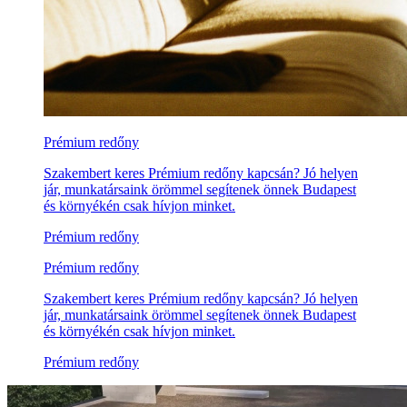
Prémium redőny
Szakembert keres Prémium redőny kapcsán? Jó helyen
jár, munkatársaink örömmel segítenek önnek Budapest
és környékén csak hívjon minket.
Prémium redőny
Prémium redőny
Szakembert keres Prémium redőny kapcsán? Jó helyen
jár, munkatársaink örömmel segítenek önnek Budapest
és környékén csak hívjon minket.
Prémium redőny