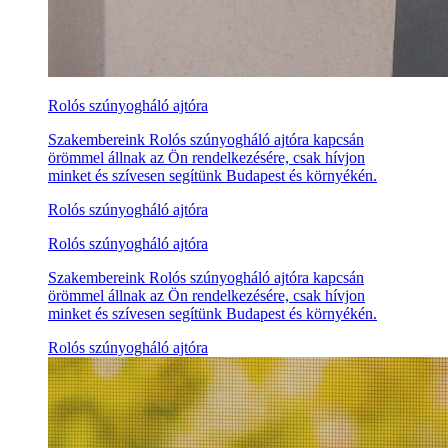
Rolós szúnyogháló ajtóra
Szakembereink Rolós szúnyogháló ajtóra kapcsán
örömmel állnak az Ön rendelkezésére, csak hívjon
minket és szívesen segítünk Budapest és környékén.
Rolós szúnyogháló ajtóra
Rolós szúnyogháló ajtóra
Szakembereink Rolós szúnyogháló ajtóra kapcsán
örömmel állnak az Ön rendelkezésére, csak hívjon
minket és szívesen segítünk Budapest és környékén.
Rolós szúnyogháló ajtóra