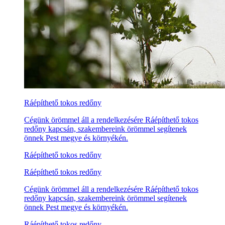
Ráépíthető tokos redőny
Cégünk örömmel áll a rendelkezésére Ráépíthető tokos
redőny kapcsán, szakembereink örömmel segítenek
önnek Pest megye és környékén.
Ráépíthető tokos redőny
Ráépíthető tokos redőny
Cégünk örömmel áll a rendelkezésére Ráépíthető tokos
redőny kapcsán, szakembereink örömmel segítenek
önnek Pest megye és környékén.
Ráépíthető tokos redőny