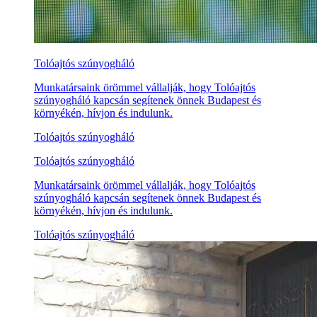
Tolóajtós szúnyogháló
Munkatársaink örömmel vállalják, hogy Tolóajtós
szúnyogháló kapcsán segítenek önnek Budapest és
környékén, hívjon és indulunk.
Tolóajtós szúnyogháló
Tolóajtós szúnyogháló
Munkatársaink örömmel vállalják, hogy Tolóajtós
szúnyogháló kapcsán segítenek önnek Budapest és
környékén, hívjon és indulunk.
Tolóajtós szúnyogháló