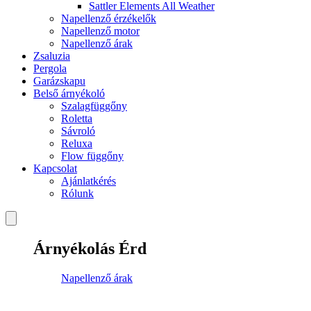
Sattler Elements All Weather
Napellenző érzékelők
Napellenző motor
Napellenző árak
Zsaluzia
Pergola
Garázskapu
Belső árnyékoló
Szalagfüggőny
Roletta
Sávroló
Reluxa
Flow függőny
Kapcsolat
Ajánlatkérés
Rólunk
Árnyékolás Érd
Napellenző árak