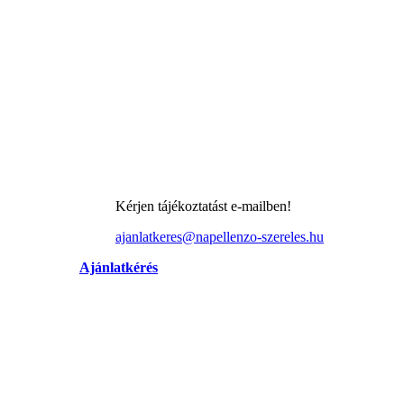
Kérjen tájékoztatást e-mailben!
ajanlatkeres@napellenzo-szereles.hu
Ajánlatkérés