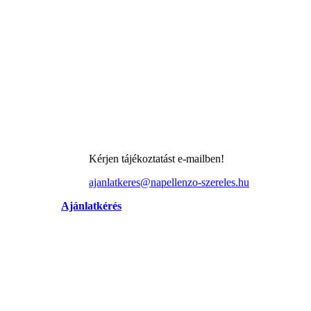
Kérjen tájékoztatást e-mailben!
ajanlatkeres@napellenzo-szereles.hu
Ajánlatkérés