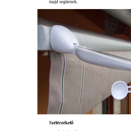
majd segítenek.
Szélérzékelő