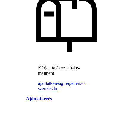
Kérjen tájékoztatást e-
mailben!
ajanlatkeres@napellenzo-
szereles.hu
Ajánlatkérés