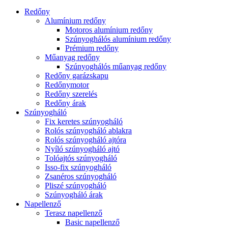
Redőny
Alumínium redőny
Motoros alumínium redőny
Szúnyoghálós alumínium redőny
Prémium redőny
Műanyag redőny
Szúnyoghálós műanyag redőny
Redőny garázskapu
Redőnymotor
Redőny szerelés
Redőny árak
Szúnyogháló
Fix keretes szúnyogháló
Rolós szúnyogháló ablakra
Rolós szúnyogháló ajtóra
Nyíló szúnyogháló ajtó
Tolóajtós szúnyogháló
Isso-fix szúnyogháló
Zsanéros szúnyogháló
Pliszé szúnyogháló
Szúnyogháló árak
Napellenző
Terasz napellenző
Basic napellenző