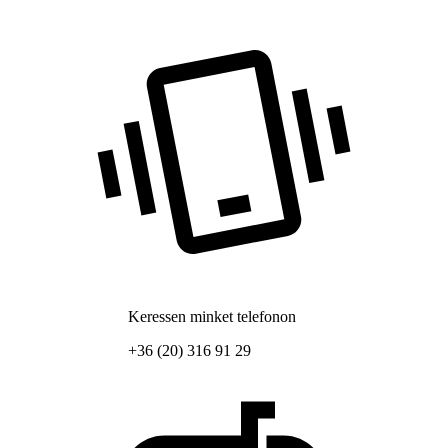
Keressen minket telefonon
+36 (20) 316 91 29