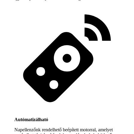
Autómatizálható
Napellenzőnk rendelhető beépített motorral, amelyet