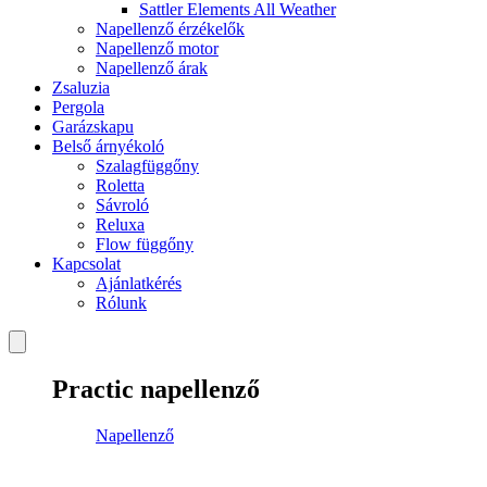
Sattler Elements All Weather
Napellenző érzékelők
Napellenző motor
Napellenző árak
Zsaluzia
Pergola
Garázskapu
Belső árnyékoló
Szalagfüggőny
Roletta
Sávroló
Reluxa
Flow függőny
Kapcsolat
Ajánlatkérés
Rólunk
Practic napellenző
Napellenző