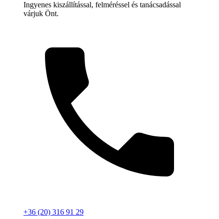
Ingyenes kiszállítással, felméréssel és tanácsadással
várjuk Önt.
+36 (20) 316 91 29