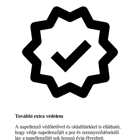
További extra védelem
A napellenző védőtetővel és oldalfülekkel is ellátható,
hogy védje napellenzőjét a por és szennyeződésektől
így a napellenzőjét sok hosszú évig élvezheti.