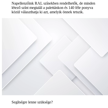
Napellenzőink RAL színekben rendelhetők, de minden
létező színt megtalál a palettánkon és 140 féle ponyva
közül választhatja ki azt, amelyik önnek tetszik.
Segítségre lenne szüksége?