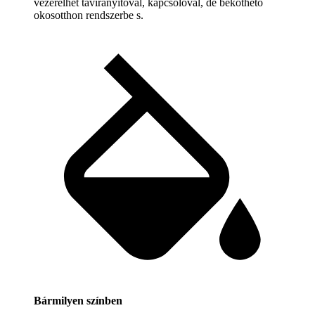
vezérelhet távirányítóval, kapcsolóval, de beköthető
okosotthon rendszerbe s.
Bármilyen színben