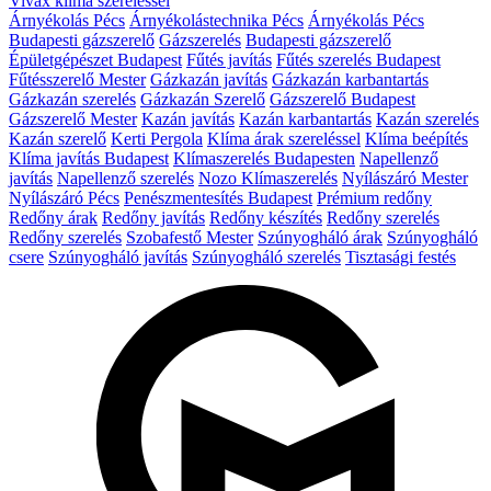
Vivax klíma szereléssel
Árnyékolás Pécs
Árnyékolástechnika Pécs
Árnyékolás Pécs
Budapesti gázszerelő
Gázszerelés
Budapesti gázszerelő
Épületgépészet Budapest
Fűtés javítás
Fűtés szerelés Budapest
Fűtésszerelő Mester
Gázkazán javítás
Gázkazán karbantartás
Gázkazán szerelés
Gázkazán Szerelő
Gázszerelő Budapest
Gázszerelő Mester
Kazán javítás
Kazán karbantartás
Kazán szerelés
Kazán szerelő
Kerti Pergola
Klíma árak szereléssel
Klíma beépítés
Klíma javítás Budapest
Klímaszerelés Budapesten
Napellenző
javítás
Napellenző szerelés
Nozo Klímaszerelés
Nyílászáró Mester
Nyílászáró Pécs
Penészmentesítés Budapest
Prémium redőny
Redőny árak
Redőny javítás
Redőny készítés
Redőny szerelés
Redőny szerelés
Szobafestő Mester
Szúnyogháló árak
Szúnyogháló
csere
Szúnyogháló javítás
Szúnyogháló szerelés
Tisztasági festés