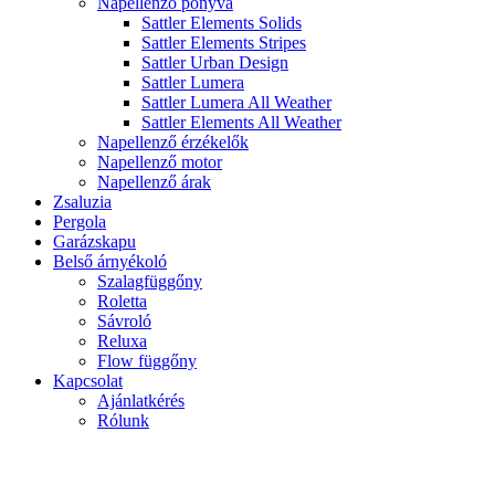
Napellenző ponyva
Sattler Elements Solids
Sattler Elements Stripes
Sattler Urban Design
Sattler Lumera
Sattler Lumera All Weather
Sattler Elements All Weather
Napellenző érzékelők
Napellenző motor
Napellenző árak
Zsaluzia
Pergola
Garázskapu
Belső árnyékoló
Szalagfüggőny
Roletta
Sávroló
Reluxa
Flow függőny
Kapcsolat
Ajánlatkérés
Rólunk