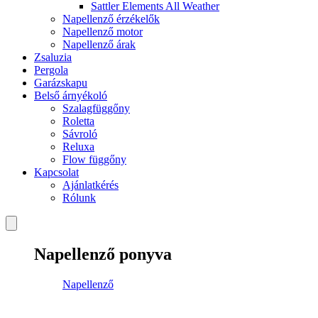
Sattler Elements All Weather
Napellenző érzékelők
Napellenző motor
Napellenző árak
Zsaluzia
Pergola
Garázskapu
Belső árnyékoló
Szalagfüggőny
Roletta
Sávroló
Reluxa
Flow függőny
Kapcsolat
Ajánlatkérés
Rólunk
Napellenző ponyva
Napellenző