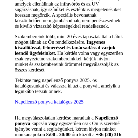
amelyek ellenállnak az infravörös és az UV
sugárzásnak, így színűket és esztétikus megjelenésüket
hosszan megőrzik. A speciális bevonatnak
köszönhetően nem gombásodnak, nem penészesednek
és kiváló víztaszító képességekkel rendelkeznek.
Szakembereink több, mint 20 éves tapasztalattal a hátuk
mögött állnak az Ön rendelkezésére.
Ingyenes
kiszállítással, felméréssel és tanácsadással várjuk
leendő ügyfeleinket.
Ha kérdés volna vagy egyszerűen
csak egyeztetne szakembereinkkel, kérjük hívjon
minket és szakembereink örömmel megválaszolják az
összes kérdését.
Tekintse meg napellenző ponyva 2025.-ös
katalógusunkat és válassza ki azt a ponyvát, amelyik a
leginkább tetszik önnek.
Napellenző ponyva katalógus 2025
Ha megválaszolatlan kérdése maradtak a
Napellenző
ponyva
kapcsán vagy egyszerűen csak Ön is szeretné
igénybe venni a segítségünket, kérem hívjon minket
munkanapokon
8:00 - 20:00
óra között a
+36 (20) 316