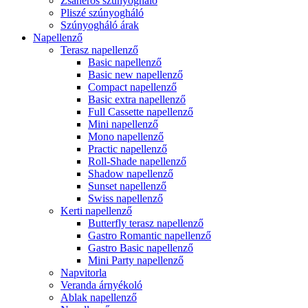
Zsanéros szúnyogháló
Pliszé szúnyogháló
Szúnyogháló árak
Napellenző
Terasz napellenző
Basic napellenző
Basic new napellenző
Compact napellenző
Basic extra napellenző
Full Cassette napellenző
Mini napellenző
Mono napellenző
Practic napellenző
Roll-Shade napellenző
Shadow napellenző
Sunset napellenző
Swiss napellenző
Kerti napellenző
Butterfly terasz napellenző
Gastro Romantic napellenző
Gastro Basic napellenző
Mini Party napellenző
Napvitorla
Veranda árnyékoló
Ablak napellenző