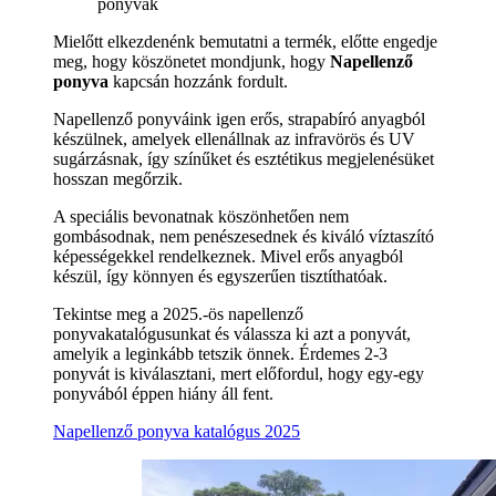
ponyvák
Mielőtt elkezdenénk bemutatni a termék, előtte engedje
meg, hogy köszönetet mondjunk, hogy
Napellenző
ponyva
kapcsán hozzánk fordult.
Napellenző ponyváink igen erős, strapabíró anyagból
készülnek, amelyek ellenállnak az infravörös és UV
sugárzásnak, így színűket és esztétikus megjelenésüket
hosszan megőrzik.
A speciális bevonatnak köszönhetően nem
gombásodnak, nem penészesednek és kiváló víztaszító
képességekkel rendelkeznek. Mivel erős anyagból
készül, így könnyen és egyszerűen tisztíthatóak.
Tekintse meg a 2025.-ös napellenző
ponyvakatalógusunkat és válassza ki azt a ponyvát,
amelyik a leginkább tetszik önnek. Érdemes 2-3
ponyvát is kiválasztani, mert előfordul, hogy egy-egy
ponyvából éppen hiány áll fent.
Napellenző ponyva katalógus 2025