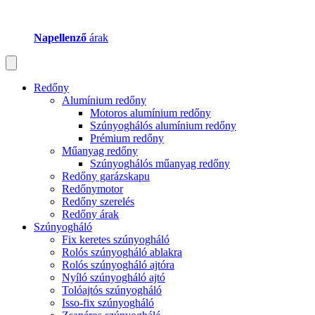
Napellenző
árak
Redőny
Alumínium redőny
Motoros alumínium redőny
Szúnyoghálós alumínium redőny
Prémium redőny
Műanyag redőny
Szúnyoghálós műanyag redőny
Redőny garázskapu
Redőnymotor
Redőny szerelés
Redőny árak
Szúnyogháló
Fix keretes szúnyogháló
Rolós szúnyogháló ablakra
Rolós szúnyogháló ajtóra
Nyíló szúnyogháló ajtó
Tolóajtós szúnyogháló
Isso-fix szúnyogháló