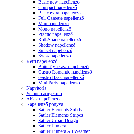
Basic new napellenző
Compact napellenző
Basic extra napellenző
Full Cassette napellenző
Mini napellenző
Mono napellenző
Practic napellenző
Roll-Shade napellenző
Shadow napellenző
Sunset napellenző
Swiss napellenző
Kerti napellenző
Butterfly terasz napellenző
Gastro Romantic napellenző
Gastro Basic napellenző
Mini Party napellenző
Napvitorla
Veranda árnyékoló
Ablak napellenző
Napellenző ponyva
Sattler Elements Solids
Sattler Elements Stripes
Sattler Urban Design
Sattler Lumera
Sattler Lumera All Weather