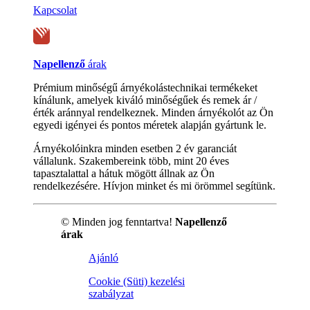
Kapcsolat
Napellenző
árak
Prémium minőségű árnyékolástechnikai termékeket
kínálunk, amelyek kiváló minőségűek és remek ár /
érték aránnyal rendelkeznek. Minden árnyékolót az Ön
egyedi igényei és pontos méretek alapján gyártunk le.
Árnyékolóinkra minden esetben 2 év garanciát
vállalunk. Szakembereink több, mint 20 éves
tapasztalattal a hátuk mögött állnak az Ön
rendelkezésére. Hívjon minket és mi örömmel segítünk.
© Minden jog fenntartva!
Napellenző
árak
Ajánló
Cookie (Süti) kezelési
szabályzat