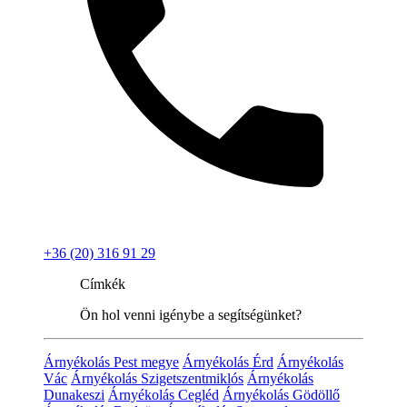
+36 (20) 316 91 29
Címkék
Ön hol venni igénybe a segítségünket?
Árnyékolás Pest megye
Árnyékolás Érd
Árnyékolás
Vác
Árnyékolás Szigetszentmiklós
Árnyékolás
Dunakeszi
Árnyékolás Cegléd
Árnyékolás Gödöllő