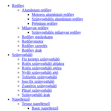
Redőny
Alumínium redőny
Motoros alumínium redőny
Szúnyoghálós alumínium redőny
Prémium redőny
Műanyag redőny
Szúnyoghálós műanyag redőny
Redőny garázskapu
Redőnymotor
Redőny szerelés
Redőny árak
Szúnyogháló
Fix keretes szúnyogháló
Rolós szúnyogháló ablakra
Rolós szúnyogháló ajtóra
Nyíló szúnyogháló ajtó
Tolóajtós szúnyogháló
Isso-fix szúnyogháló
Zsanéros szúnyogháló
Pliszé szúnyogháló
Szúnyogháló árak
Napellenző
Terasz napellenző
Basic napellenző