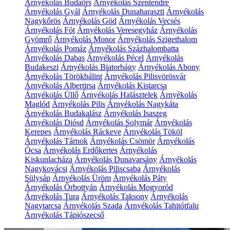
Árnyékolás Budaörs
Árnyékolás Szentendre
Árnyékolás Gyál
Árnyékolás Dunaharaszti
Árnyékolás
Nagykőrös
Árnyékolás Göd
Árnyékolás Vecsés
Árnyékolás Fót
Árnyékolás Veresegyház
Árnyékolás
Gyömrő
Árnyékolás Monor
Árnyékolás Szigethalom
Árnyékolás Pomáz
Árnyékolás Százhalombatta
Árnyékolás Dabas
Árnyékolás Pécel
Árnyékolás
Budakeszi
Árnyékolás Biatorbágy
Árnyékolás Abony
Árnyékolás Törökbálint
Árnyékolás Pilisvörösvár
Árnyékolás Albertirsa
Árnyékolás Kistarcsa
Árnyékolás Üllő
Árnyékolás Halásztelek
Árnyékolás
Maglód
Árnyékolás Pilis
Árnyékolás Nagykáta
Árnyékolás Budakalász
Árnyékolás Isaszeg
Árnyékolás Diósd
Árnyékolás Solymár
Árnyékolás
Kerepes
Árnyékolás Ráckeve
Árnyékolás Tököl
Árnyékolás Tárnok
Árnyékolás Csömör
Árnyékolás
Ócsa
Árnyékolás Erdőkertes
Árnyékolás
Kiskunlacháza
Árnyékolás Dunavarsány
Árnyékolás
Nagykovácsi
Árnyékolás Piliscsaba
Árnyékolás
Sülysáp
Árnyékolás Üröm
Árnyékolás Páty
Árnyékolás Őrbottyán
Árnyékolás Mogyoród
Árnyékolás Tura
Árnyékolás Taksony
Árnyékolás
Nagytarcsa
Árnyékolás Szada
Árnyékolás Tahitótfalu
Árnyékolás Tápiószecső