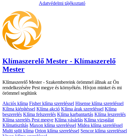
Adatvédelmi tájékoztató
Klímaszerelő Mester - Klímaszerelő
Mester
Klímaszerelő Mester - Szakembereink örömmel állnak az Ön
rendelkezésére Pest megye és környékén. Hívjon minket és mi
örömmel segítünk
Akciós klíma
Fisher klíma szereléssel
Hisense klíma szereléssel
Kílma kiépítéssel
Klíma akció
Klíma árak szereléssel
Klíma
beszerelés
Klíma felszerelés
Klíma karbantartás
Klíma leszerelés
Klíma szerelés Pest megye
Klíma vásárlás
Klíma vizsgálat
Klímatisztítás
Maxon klíma szereléssel
Midea klíma szereléssel
Multi split klíma
Orion klíma szereléssel
Sencor klíma szereléssel