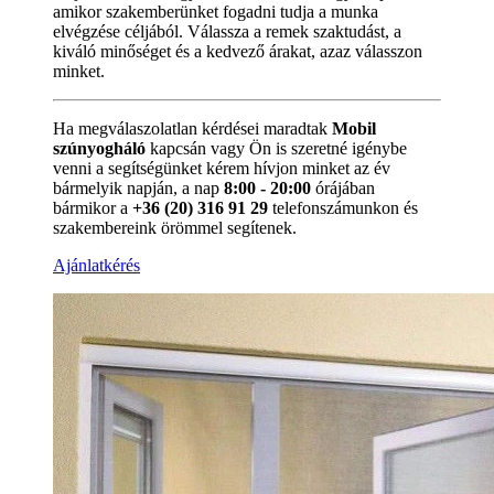
amikor szakemberünket fogadni tudja a munka
elvégzése céljából. Válassza a remek szaktudást, a
kiváló minőséget és a kedvező árakat, azaz válasszon
minket.
Ha megválaszolatlan kérdései maradtak
Mobil
szúnyogháló
kapcsán vagy Ön is szeretné igénybe
venni a segítségünket kérem hívjon minket az év
bármelyik napján, a nap
8:00 - 20:00
órájában
bármikor a
+36 (20) 316 91 29
telefonszámunkon és
szakembereink örömmel segítenek.
Ajánlatkérés