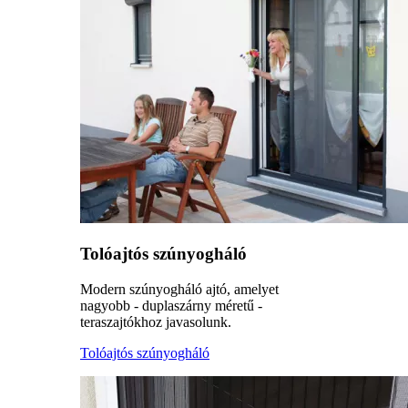
Tolóajtós szúnyogháló
Modern szúnyogháló ajtó, amelyet
nagyobb - duplaszárny méretű -
teraszajtókhoz javasolunk.
Tolóajtós szúnyogháló