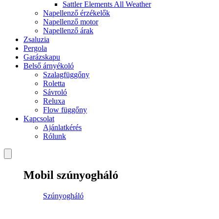
Sattler Elements All Weather
Napellenző érzékelők
Napellenző motor
Napellenző árak
Zsaluzia
Pergola
Garázskapu
Belső árnyékoló
Szalagfüggőny
Roletta
Sávroló
Reluxa
Flow függőny
Kapcsolat
Ajánlatkérés
Rólunk
Mobil szúnyogháló
Szúnyogháló