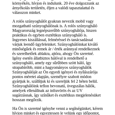
környékén, hívjon és indulunk. 20 éve dolgozzunk az
árnyékolás területén, éljen a valódi tapasztalattal és
válasszon minket.
A rolós szúnyoghálót gyakran nevezik mobil vagy
mozgatható szúnyoghálónak is. A rolós szúnyogháló
Magyarország legnépszerűbb szúnyoghálója, hiszen
praktikus és egyben esztétikus szúnyogháló is.
Ingyenes kiszállással, felméréssel és tanácsadással
várjuk leendő ügyfeleinket. Szúnyoghálóinkat kiváló
minőségűek és remek ár / érték aránnyal rendelkeznek
és szerelhetőek ablakra, ajtóra, ahogy Ön szeretné.
Igény esetén állatbiztos hálóval is rendelhető a
szúnyogháló, amely egy sűrűbben szött háló, így
strapabíróbb, mint a hagyományos szúnyoghálók
Szúnyoghálóját az Ön egyedi igényei és nyílászárója
pontos méretei alapján, személyre szabott módon
gyártjuk le, szállítjuk ki és szereljük fel 2 héten belül.
Szúnyoghálóink teflon bevonatú, üvegszálas hálók,
amelyek ellenállnak az infravörös és az UV
sugárzásnak, így színűket és esztétikus megjelenésüket
hosszan megőrzik.
Ha Ön is szeretné igénybe venni a segítségünket, kérem
hívjon minket és egyeztessen le velünk egy időpontot,