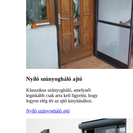
Nyíló szúnyogháló ajtó
Klasszikus szúnyogháló, amelynél
leginkább csak arra kell figyelni, hogy
legyen elég tér az ajtó kinyitásához.
Nyíló szúnyogháló ajtó