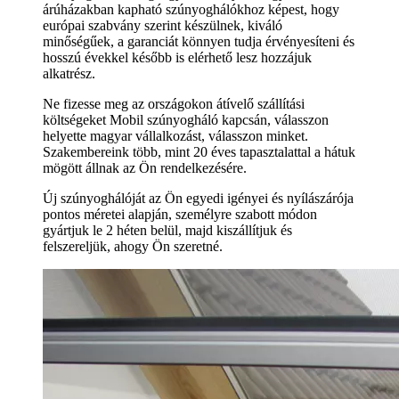
árúházakban kapható szúnyoghálókhoz képest, hogy
európai szabvány szerint készülnek, kiváló
minőségűek, a garanciát könnyen tudja érvényesíteni és
hosszú évekkel később is elérhető lesz hozzájuk
alkatrész.
Ne fizesse meg az országokon átívelő szállítási
költségeket Mobil szúnyogháló kapcsán, válasszon
helyette magyar vállalkozást, válasszon minket.
Szakembereink több, mint 20 éves tapasztalattal a hátuk
mögött állnak az Ön rendelkezésére.
Új szúnyoghálóját az Ön egyedi igényei és nyílászárója
pontos méretei alapján, személyre szabott módon
gyártjuk le 2 héten belül, majd kiszállítjuk és
felszereljük, ahogy Ön szeretné.