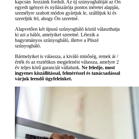
kapcsán hozzánk fordult. Az új szúnyoghálóját az Ön
egyedi igényei és nyílászárója pontos méretei alapján,
személyre szabott módon gyártjuk le, szállítjuk ki és
szereljük fel, ahogy Ön szeretné.
Alapvetően két típusú szúnyogháló közül választhatja
ki azt a hálót, amelyiket szeretné. Létezik a
hagyományos szúnyogháló, illetve a Pliszé
szúnyogháló.
Bármelyiket is válassza, a kiváló minőség, remek ár /
érték és az esztétikus megjelenést válassza, amelyre 2
év teljes körű garanciát vállalunk.
Ne feledje, most
ingyenes kiszállítással, felméréssel és tanácsadással
várjuk leendő ügyfeleinket.