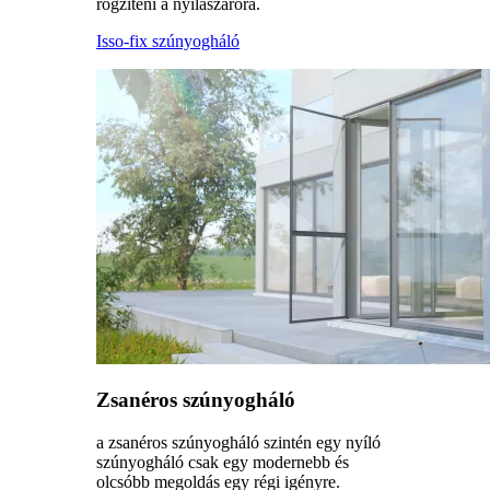
rögzíteni a nyílászáróra.
Isso-fix szúnyogháló
Zsanéros szúnyogháló
a zsanéros szúnyogháló szintén egy nyíló
szúnyogháló csak egy modernebb és
olcsóbb megoldás egy régi igényre.