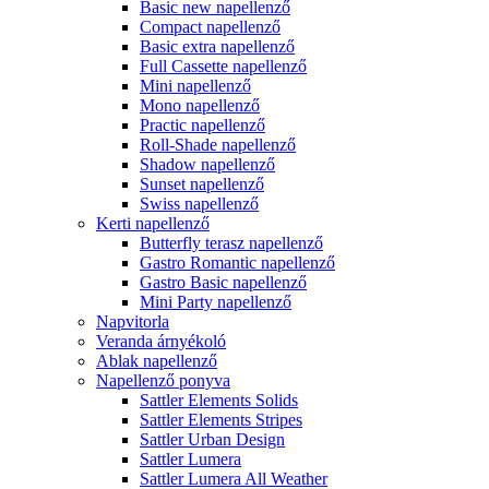
Basic new napellenző
Compact napellenző
Basic extra napellenző
Full Cassette napellenző
Mini napellenző
Mono napellenző
Practic napellenző
Roll-Shade napellenző
Shadow napellenző
Sunset napellenző
Swiss napellenző
Kerti napellenző
Butterfly terasz napellenző
Gastro Romantic napellenző
Gastro Basic napellenző
Mini Party napellenző
Napvitorla
Veranda árnyékoló
Ablak napellenző
Napellenző ponyva
Sattler Elements Solids
Sattler Elements Stripes
Sattler Urban Design
Sattler Lumera
Sattler Lumera All Weather