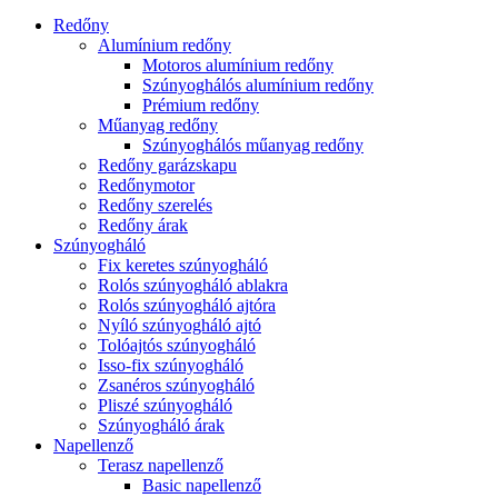
Redőny
Alumínium redőny
Motoros alumínium redőny
Szúnyoghálós alumínium redőny
Prémium redőny
Műanyag redőny
Szúnyoghálós műanyag redőny
Redőny garázskapu
Redőnymotor
Redőny szerelés
Redőny árak
Szúnyogháló
Fix keretes szúnyogháló
Rolós szúnyogháló ablakra
Rolós szúnyogháló ajtóra
Nyíló szúnyogháló ajtó
Tolóajtós szúnyogháló
Isso-fix szúnyogháló
Zsanéros szúnyogháló
Pliszé szúnyogháló
Szúnyogháló árak
Napellenző
Terasz napellenző
Basic napellenző