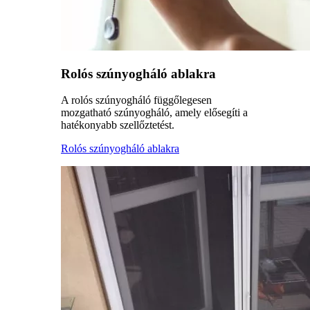
Rolós szúnyogháló ablakra
A rolós szúnyogháló függőlegesen
mozgatható szúnyogháló, amely elősegíti a
hatékonyabb szellőztetést.
Rolós szúnyogháló ablakra