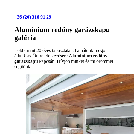
+36 (20) 316 91 29
Alumínium redőny garázskapu
galéria
Több, mint 20 éves tapasztalattal a hátunk mögött
állunk az Ön rendelkezésére
Alumínium redőny
garázskapu
kapcsán. Hívjon minket és mi örömmel
segítünk.