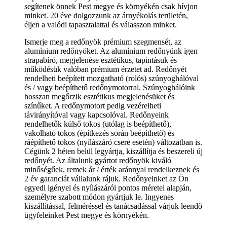
segítenek önnek Pest megye és környékén csak hívjon
minket. 20 éve dolgozzunk az árnyékolás területén,
éljen a valódi tapasztalattal és válasszon minket.
Ismerje meg a redőnyök prémium szegmensét, az
alumínium redőnyöket. Az alumínium redőnyünk igen
strapabíró, megjelenése esztétikus, tapintásuk és
működésük valóban prémium érzetet ad. Redőnyét
rendelheti beépített mozgatható (rolós) szúnyoghálóval
és / vagy beépíthető redőnymotorral. Szúnyoghálóink
hosszan megőrzik esztétikus megjelenésüket és
színűket. A redőnymotort pedig vezérelheti
távirányítóval vagy kapcsolóval. Redőnyeink
rendelhetők külső tokos (utólag is beépíthető),
vakolható tokos (építkezés során beépíthető) és
ráépíthető tokos (nyílászáró csere esetén) változatban is.
Cégünk 2 héten belül legyártja, kiszállítja és beszereli új
redőnyét. Az általunk gyártot redőnyök kiváló
minőségűek, remek ár / érték aránnyal rendelkeznek és
2 év garanciát vállalunk rájuk. Redőnyeinket az Ön
egyedi igényei és nyílászárói pontos méretei alapján,
személyre szabott módon gyártjuk le. Ingyenes
kiszállítással, felméréssel és tanácsadással várjuk leendő
ügyfeleinket Pest megye és környékén.