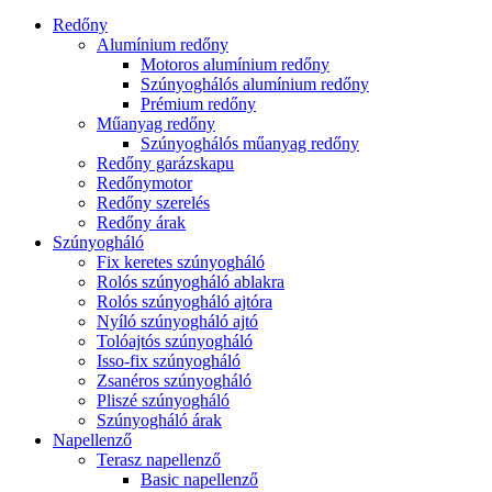
Redőny
Alumínium redőny
Motoros alumínium redőny
Szúnyoghálós alumínium redőny
Prémium redőny
Műanyag redőny
Szúnyoghálós műanyag redőny
Redőny garázskapu
Redőnymotor
Redőny szerelés
Redőny árak
Szúnyogháló
Fix keretes szúnyogháló
Rolós szúnyogháló ablakra
Rolós szúnyogháló ajtóra
Nyíló szúnyogháló ajtó
Tolóajtós szúnyogháló
Isso-fix szúnyogháló
Zsanéros szúnyogháló
Pliszé szúnyogháló
Szúnyogháló árak
Napellenző
Terasz napellenző
Basic napellenző