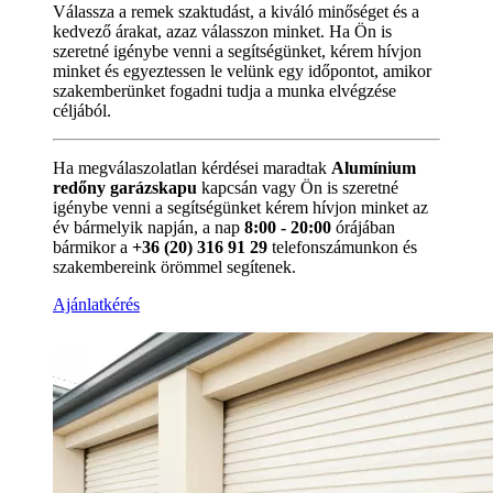
Válassza a remek szaktudást, a kiváló minőséget és a
kedvező árakat, azaz válasszon minket. Ha Ön is
szeretné igénybe venni a segítségünket, kérem hívjon
minket és egyeztessen le velünk egy időpontot, amikor
szakemberünket fogadni tudja a munka elvégzése
céljából.
Ha megválaszolatlan kérdései maradtak
Alumínium
redőny garázskapu
kapcsán vagy Ön is szeretné
igénybe venni a segítségünket kérem hívjon minket az
év bármelyik napján, a nap
8:00 - 20:00
órájában
bármikor a
+36 (20) 316 91 29
telefonszámunkon és
szakembereink örömmel segítenek.
Ajánlatkérés