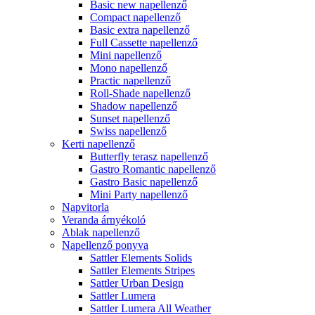
Basic new napellenző
Compact napellenző
Basic extra napellenző
Full Cassette napellenző
Mini napellenző
Mono napellenző
Practic napellenző
Roll-Shade napellenző
Shadow napellenző
Sunset napellenző
Swiss napellenző
Kerti napellenző
Butterfly terasz napellenző
Gastro Romantic napellenző
Gastro Basic napellenző
Mini Party napellenző
Napvitorla
Veranda árnyékoló
Ablak napellenző
Napellenző ponyva
Sattler Elements Solids
Sattler Elements Stripes
Sattler Urban Design
Sattler Lumera
Sattler Lumera All Weather