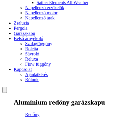
Sattler Elements All Weather
Napellenző érzékelők
Napellenző motor
Napellenző árak
Zsaluzia
Pergola
Garázskapu
Belső árnyékoló
Szalagfüggőny
Roletta
Sávroló
Reluxa
Flow függőny
Kapcsolat
Ajánlatkérés
Rólunk
Alumínium redőny garázskapu
Redőny