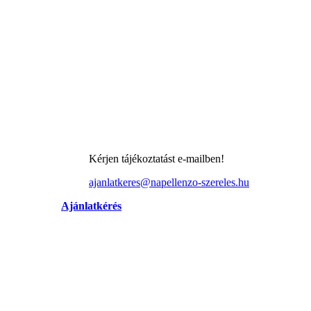
Kérjen tájékoztatást e-mailben!
ajanlatkeres@napellenzo-szereles.hu
Ajánlatkérés