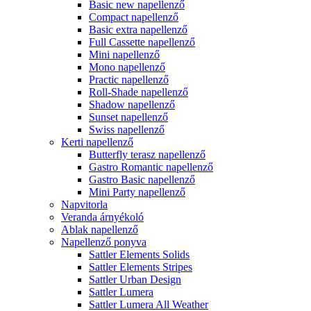
Basic new napellenző
Compact napellenző
Basic extra napellenző
Full Cassette napellenző
Mini napellenző
Mono napellenző
Practic napellenző
Roll-Shade napellenző
Shadow napellenző
Sunset napellenző
Swiss napellenző
Kerti napellenző
Butterfly terasz napellenző
Gastro Romantic napellenző
Gastro Basic napellenző
Mini Party napellenző
Napvitorla
Veranda árnyékoló
Ablak napellenző
Napellenző ponyva
Sattler Elements Solids
Sattler Elements Stripes
Sattler Urban Design
Sattler Lumera
Sattler Lumera All Weather