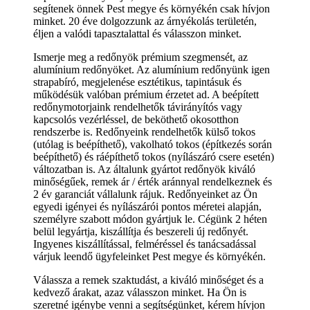
segítenek önnek Pest megye és környékén csak hívjon
minket. 20 éve dolgozzunk az árnyékolás területén,
éljen a valódi tapasztalattal és válasszon minket.
Ismerje meg a redőnyök prémium szegmensét, az
alumínium redőnyöket. Az alumínium redőnyünk igen
strapabíró, megjelenése esztétikus, tapintásuk és
működésük valóban prémium érzetet ad. A beépített
redőnymotorjaink rendelhetők távirányítós vagy
kapcsolós vezérléssel, de beköthető okosotthon
rendszerbe is. Redőnyeink rendelhetők külső tokos
(utólag is beépíthető), vakolható tokos (építkezés során
beépíthető) és ráépíthető tokos (nyílászáró csere esetén)
változatban is. Az általunk gyártot redőnyök kiváló
minőségűek, remek ár / érték aránnyal rendelkeznek és
2 év garanciát vállalunk rájuk. Redőnyeinket az Ön
egyedi igényei és nyílászárói pontos méretei alapján,
személyre szabott módon gyártjuk le. Cégünk 2 héten
belül legyártja, kiszállítja és beszereli új redőnyét.
Ingyenes kiszállítással, felméréssel és tanácsadással
várjuk leendő ügyfeleinket Pest megye és környékén.
Válassza a remek szaktudást, a kiváló minőséget és a
kedvező árakat, azaz válasszon minket. Ha Ön is
szeretné igénybe venni a segítségünket, kérem hívjon