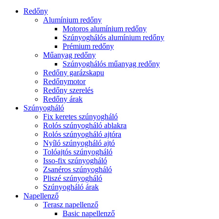
Redőny
Alumínium redőny
Motoros alumínium redőny
Szúnyoghálós alumínium redőny
Prémium redőny
Műanyag redőny
Szúnyoghálós műanyag redőny
Redőny garázskapu
Redőnymotor
Redőny szerelés
Redőny árak
Szúnyogháló
Fix keretes szúnyogháló
Rolós szúnyogháló ablakra
Rolós szúnyogháló ajtóra
Nyíló szúnyogháló ajtó
Tolóajtós szúnyogháló
Isso-fix szúnyogháló
Zsanéros szúnyogháló
Pliszé szúnyogháló
Szúnyogháló árak
Napellenző
Terasz napellenző
Basic napellenző