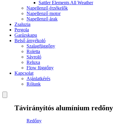
Sattler Elements All Weather
Napellenző érzékelők
Napellenző motor
Napellenző árak
Zsaluzia
Pergola
Garázskapu
Belső árnyékoló
Szalagfüggőny
Roletta
Sávroló
Reluxa
Flow függőny
Kapcsolat
Ajánlatkérés
Rólunk
Távirányítós alumínium redőny
Redőny