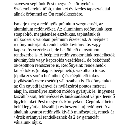
szívesen segítünk Pest megye és környékén.
Szakembereink több, mint két évtizedes tapasztalattal
állnak örömmel az Ön rendelkezésére.
Ismerje meg a redőnyök prémium szegmensét, az
alumínium redőnyöket. Az alumínium redőnyünk igen
strapabíró, megjelenése esztétikus, tapintásuk és
működésük valóban prémium érzetet ad. A beépített
redőnymotorjaink rendelhetők távirányítós vagy
kapcsolós vezérléssel, de beköthető okosotthon
rendszerbe is. A beépített redőnymotorjaink rendelhetők
távirányítós vagy kapcsolós vezérléssel, de beköthető
okosotthon rendszerbe is. Redőnyeink rendelhetők
külső tokos (utólag is beépíthető), vakolható tokos
(építkezés során beépíthető) és ráépíthető tokos
(nyílászáró csere esetén) változatban is. Redőnyeinket
az Ön egyedi igényei és nyílászárói pontos méretei
alapján, személyre szabott módon gyártjuk le. Ingyenes
kiszállítással, felméréssel és tanácsadással várjuk leendő
ügyfeleinket Pest megye és környékén. Cégünk 2 héten
belül legyártja, kiszállítja és beszereli új redőnyét. Az
általunk gyártot redőnyök kiváló minőségűek, remek ár
/ érték aránnyal rendelkeznek és 2 év garanciát
vállalunk rájuk.