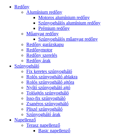
Redőny
Alumínium redőny
Motoros alumínium redőny
Szúnyoghálós alumínium redőny
Prémium redőny
Műanyag redőny
Szúnyoghálós műanyag redőny
Redőny garázskapu
Redőnymotor
Redőny szerelés
Redőny árak
Szúnyogháló
Fix keretes szúnyogháló
Rolós szúnyogháló ablakra
Rolós szúnyogháló ajtóra
Nyíló szúnyogháló ajtó
Tolóajtós szúnyogháló
Isso-fix szúnyogháló
Zsanéros szúnyogháló
Pliszé szúnyogháló
Szúnyogháló árak
Napellenző
Terasz napellenző
Basic napellenző