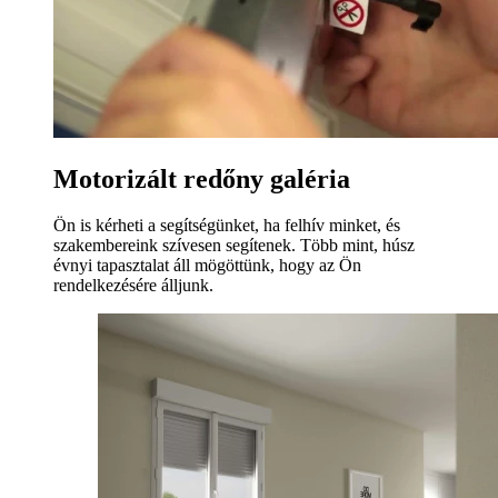
Motorizált redőny galéria
Ön is kérheti a segítségünket, ha felhív minket, és
szakembereink szívesen segítenek. Több mint, húsz
évnyi tapasztalat áll mögöttünk, hogy az Ön
rendelkezésére álljunk.