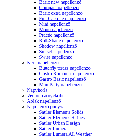
Basic new napellenző
Compact napellenző
Basic extra napellenző
Full Cassette napellenző
Mini napellenző
Mono napellenző
Practic napellenző
Roll-Shade napellenző
Shadow napellenző
Sunset napellenző
Swiss napellenző
Kerti napellenző
Butterfly terasz napellenző
Gastro Romantic napellenző
Gastro Basic napellenző
Mini Party napellenző
Napvitorla
Veranda árnyékoló
Ablak napellenző
Napellenző ponyva
Sattler Elements Solids
Sattler Elements Stripes
Sattler Urban Design
Sattler Lumera
Sattler Lumera All Weather