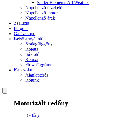
Sattler Elements All Weather
Napellenző érzékelők
Napellenző motor
Napellenző árak
Zsaluzia
Pergola
Garázskapu
Belső árnyékoló
Szalagfüggőny
Roletta
Sávroló
Reluxa
Flow függőny
Kapcsolat
Ajánlatkérés
Rólunk
Motorizált redőny
Redőny